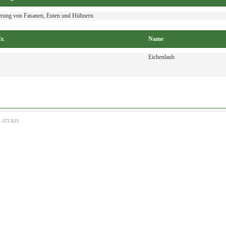
erung von Fasanen, Enten und Hühnern
r.
Name
Eichenlaub
h
ATURIS.