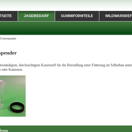
TSEITE
JAGDBEDARF
GUMMIFORMTEILE
WILDWARNREF
>
Futterspender
spender
beständigem, durchsichtigem Kunststoff für die Herstellung einer Fütterung im Selbstbau unt
 oder Kanistern.
ibung