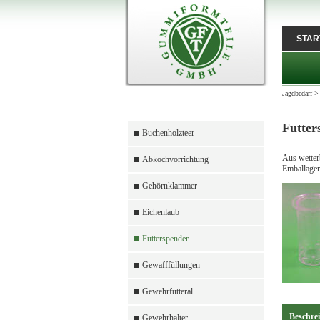
STAR
Jagdbedarf
Futter
Buchenholzteer
Aus wetter
Abkochvorrichtung
Emballagen
Gehörnklammer
Eichenlaub
Futterspender
Gewafffüllungen
Gewehrfutteral
Beschre
Gewehrhalter