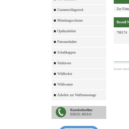
Zur Fütt
Gummischlagstock
Mündungsschoner
Bestell N
Optikzubehör
790174
Patronenhalter
Schaftkappen
Sitzkissen
Erstellt durc
Wildlocker
Wildwanne
Zubehör zur Waffenmontage
Kundenhotline
036331 4919-0