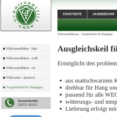
STARTSEITE
JAGDBEDARF
Wildwarnreflektoren
>
Ausgleichskeil für Hanglagen
Ausgleichskeil 
Wildwarnreflektor - blau
Wildwarnreflektor - weiß
Ermöglicht den problem
Wildwarnreflektor - rot
Wildwarner - akustisch
aus mattschwarzem K
drehbar für Hang und
Ausgleichskeil für Hanglagen
passend für alle W
witterungs- und temp
Kundenhotline
036331 4919-0
Lieferung erfolgt mi