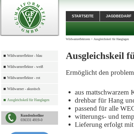
STARTSEITE
JAGDBEDARF
Wildwarnreflektoren
>
Ausgleichskeil für Hanglagen
Ausgleichskeil 
Wildwarnreflektor - blau
Wildwarnreflektor - weiß
Ermöglicht den problem
Wildwarnreflektor - rot
Wildwarner - akustisch
aus mattschwarzem K
drehbar für Hang und
Ausgleichskeil für Hanglagen
passend für alle W
witterungs- und temp
Kundenhotline
036331 4919-0
Lieferung erfolgt mi