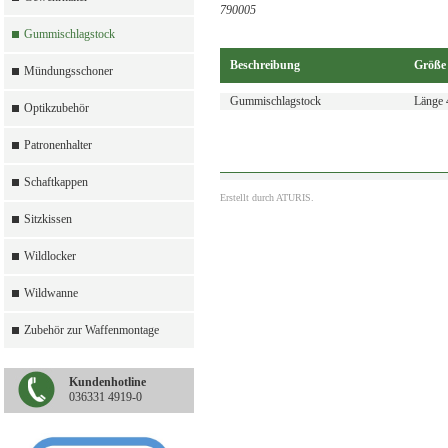
790005
Gummischlagstock
Beschreibung
Größe
Mündungsschoner
Gummischlagstock
Länge
Optikzubehör
Patronenhalter
Schaftkappen
Erstellt durch
ATURIS.
Sitzkissen
Wildlocker
Wildwanne
Zubehör zur Waffenmontage
Kundenhotline
036331 4919-0