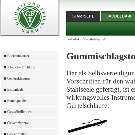
STARTSEITE
JAGDBEDARF
Jagdbedarf
>
Gummischlagstock
Gummischlagst
Buchenholzteer
Abkochvorrichtung
Der als Selbsverteidigu
Gehörnklammer
Vorschriften für den w
Stahlseele gefertigt, is
Eichenlaub
wirkungsvolles Instrume
Futterspender
Gürtelschlaufe.
Gewafffüllungen
Gewehrfutteral
Gewehrhalter