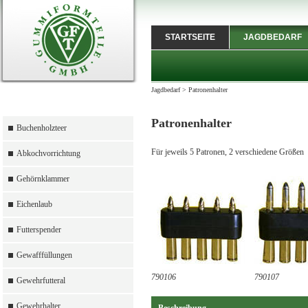
STARTSEITE
JAGDBEDARF
Jagdbedarf
>
Patronenhalter
Patronenhalter
Buchenholzteer
Für jeweils 5 Patronen, 2 verschiedene Größ
Abkochvorrichtung
Gehörnklammer
Eichenlaub
Futterspender
Gewafffüllungen
790106
790107
Gewehrfutteral
Gewehrhalter