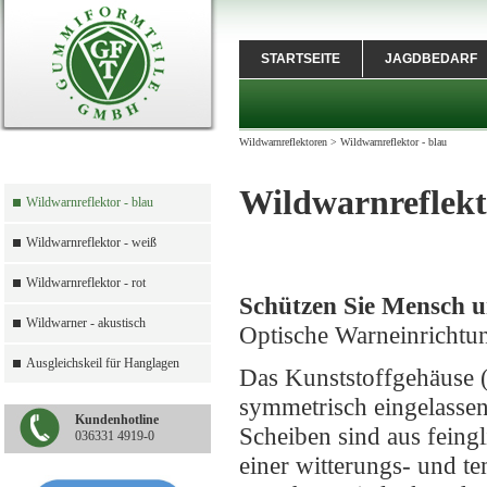
STARTSEITE
JAGDBEDARF
Wildwarnreflektoren
>
Wildwarnreflektor - blau
Wildwarnreflekt
Wildwarnreflektor - blau
Wildwarnreflektor - weiß
Wildwarnreflektor - rot
Schützen Sie Mensch u
Wildwarner - akustisch
Optische Warneinrichtun
Ausgleichskeil für Hanglagen
Das Kunststoffgehäuse 
symmetrisch eingelasse
Kundenhotline
Scheiben sind aus feingl
036331 4919-0
einer witterungs- und t