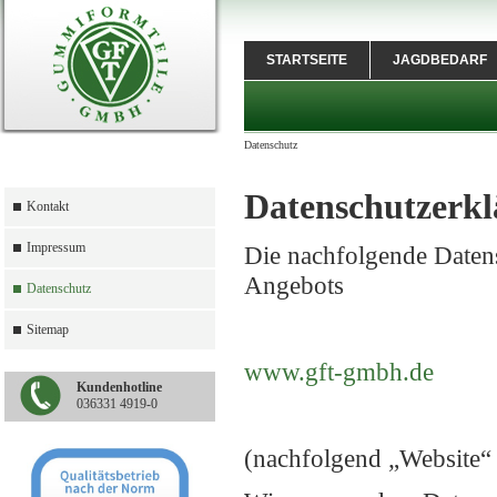
STARTSEITE
JAGDBEDARF
Datenschutz
Datenschutzerk
Kontakt
Impressum
Die nachfolgende Datens
Angebots
Datenschutz
Sitemap
www.gft-gmbh.de
Kundenhotline
036331 4919-0
(nachfolgend „Website“ 