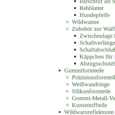
Hirschruf als S
Rehblatter
Hundepfeife
Wildwanne
Zubehör zur Waf
Zwischenlage 
Schaftverlänge
Schaftabschluß
Käppchen für P
Abzugsschutz
Gummiformteile
Präzisionsformte
Weißwandringe
Silikonformteile
Gummi-Metall-Ve
Kunststoffteile
Wildwarnreflektoren