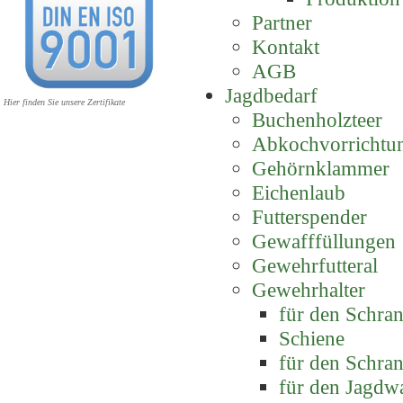
Partner
Kontakt
AGB
Jagdbedarf
Hier finden Sie unsere Zertifikate
Buchenholzteer
Abkochvorrichtu
Gehörnklammer
Eichenlaub
Futterspender
Gewafffüllungen
Gewehrfutteral
Gewehrhalter
für den Schra
Schiene
für den Schra
für den Jagdw