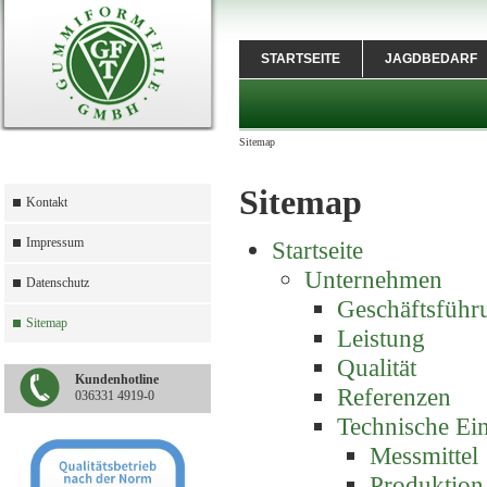
STARTSEITE
JAGDBEDARF
Sitemap
Sitemap
Kontakt
Impressum
Startseite
Unternehmen
Datenschutz
Geschäftsführ
Sitemap
Leistung
Qualität
Kundenhotline
Referenzen
036331 4919-0
Technische Ei
Messmittel
Produktion