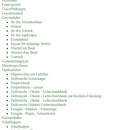
Eichenlaub
Futterspender
Gewafffüllungen
Gewehrfutteral
Gewehrhalter
für den Schrankeinbau
Schiene
für den Schrank
für den Jagdwagen
Ersatzbänder
Einsatz für einläufige Waffen
Oberteil mit Band
Oberteil ohne Band
Unterteil
Gummischlagstock
Mündungsschoner
Optikzubehör
Objetivschutz mit Farbfilter
Zielfernrohr-Schutzkappe
Diopterblende
Diopterblende - schmal
Zielfernrohr - Okular - Lichtschutzblende
Zielfernrohr - Okular - Lichtschutzblende mit flexiblem Faltenbalg
Zielfernrohr - Okular - Lichtschutzblende
Zielfernrohr-Objektiv-Lichtschutzblende
Fernglas - Objektiv - Schutzringe
Fernglas - Regen - Schutzdeckel
Patronenhalter
Schaftkappen
Schaftkappen