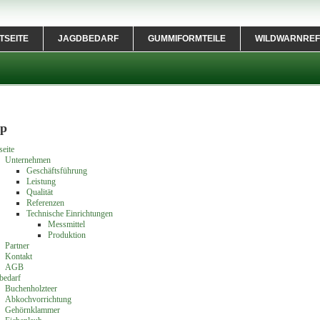
TSEITE
JAGDBEDARF
GUMMIFORMTEILE
WILDWARNREF
ap
seite
Unternehmen
Geschäftsführung
Leistung
Qualität
Referenzen
Technische Einrichtungen
Messmittel
Produktion
Partner
Kontakt
AGB
bedarf
Buchenholzteer
Abkochvorrichtung
Gehörnklammer