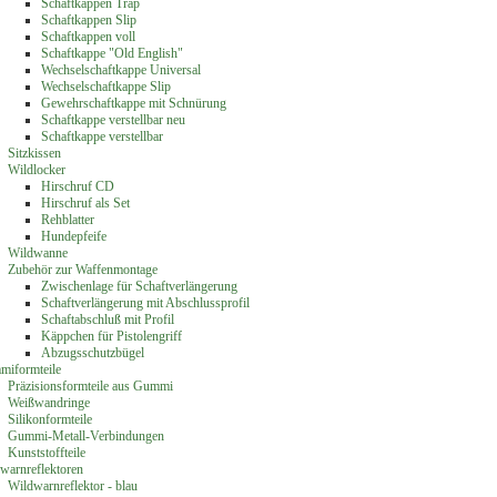
Schaftkappen Trap
Schaftkappen Slip
Schaftkappen voll
Schaftkappe "Old English"
Wechselschaftkappe Universal
Wechselschaftkappe Slip
Gewehrschaftkappe mit Schnürung
Schaftkappe verstellbar neu
Schaftkappe verstellbar
Sitzkissen
Wildlocker
Hirschruf CD
Hirschruf als Set
Rehblatter
Hundepfeife
Wildwanne
Zubehör zur Waffenmontage
Zwischenlage für Schaftverlängerung
Schaftverlängerung mit Abschlussprofil
Schaftabschluß mit Profil
Käppchen für Pistolengriff
Abzugsschutzbügel
iformteile
Präzisionsformteile aus Gummi
Weißwandringe
Silikonformteile
Gummi-Metall-Verbindungen
Kunststoffteile
warnreflektoren
Wildwarnreflektor - blau