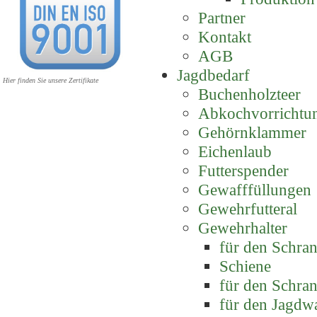
Partner
Kontakt
AGB
Jagdbedarf
Hier finden Sie unsere Zertifikate
Buchenholzteer
Abkochvorrichtu
Gehörnklammer
Eichenlaub
Futterspender
Gewafffüllungen
Gewehrfutteral
Gewehrhalter
für den Schra
Schiene
für den Schra
für den Jagdw