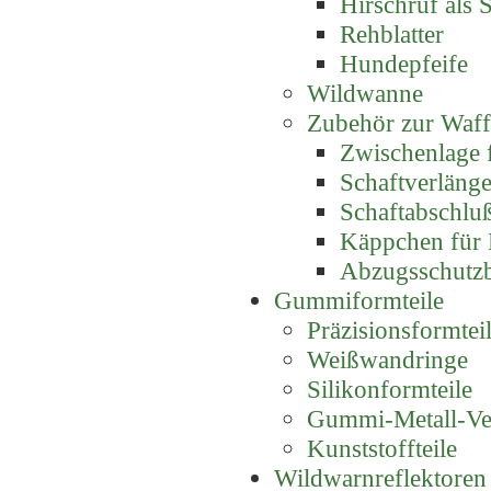
Hirschruf als S
Rehblatter
Hundepfeife
Wildwanne
Zubehör zur Waf
Zwischenlage 
Schaftverlänge
Schaftabschluß
Käppchen für P
Abzugsschutz
Gummiformteile
Präzisionsformte
Weißwandringe
Silikonformteile
Gummi-Metall-Ve
Kunststoffteile
Wildwarnreflektoren