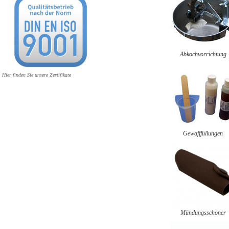
Abkochvorrichtung
Hier finden Sie unsere Zertifikate
Gewafffüllungen
Mündungsschoner