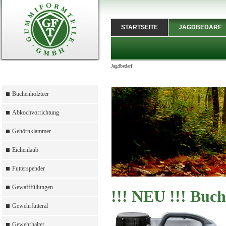
STARTSEITE
JAGDBEDARF
Jagdbedarf
Buchenholzteer
Abkochvorrichtung
Gehörnklammer
Eichenlaub
Futterspender
Gewafffüllungen
!!! NEU !!! Buch
Gewehrfutteral
Gewehrhalter