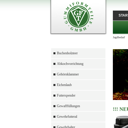
STAR
Jagdbedarf
Buchenholzteer
Abkochvorrichtung
Gehörnklammer
Eichenlaub
Futterspender
Gewafffüllungen
!!! NE
Gewehrfutteral
Gewehrhalter