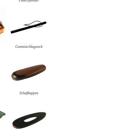
Futterspender
Gummischlagstock
Schaftkappen