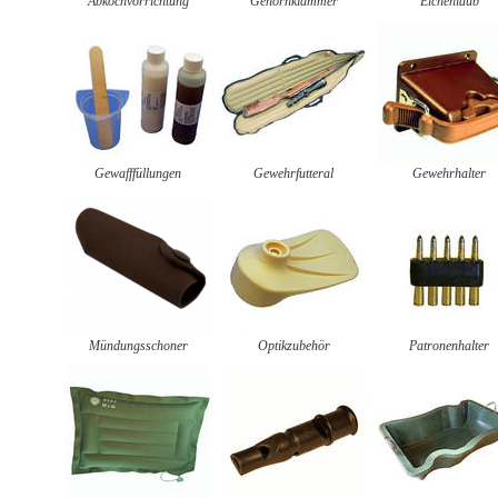
Abkochvorrichtung
Gehörnklammer
Eichenlaub
Gewafffüllungen
Gewehrfutteral
Gewehrhalter
Mündungsschoner
Optikzubehör
Patronenhalter