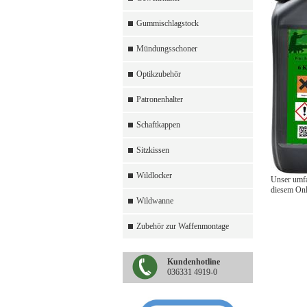
Gummischlagstock
Mündungsschoner
Optikzubehör
Patronenhalter
Schaftkappen
Sitzkissen
Wildlocker
Unser umfan
diesem Onl
Wildwanne
Zubehör zur Waffenmontage
Kundenhotline
036331 4919-0