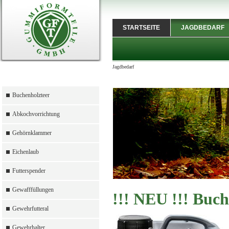
STARTSEITE
JAGDBEDARF
Jagdbedarf
Buchenholzteer
Abkochvorrichtung
Gehörnklammer
Eichenlaub
Futterspender
Gewafffüllungen
!!! NEU !!! Buch
Gewehrfutteral
Gewehrhalter