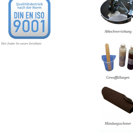
Abkochvorrichtung
Hier finden Sie unsere Zertifikate
Gewafffüllungen
Mündungsschoner