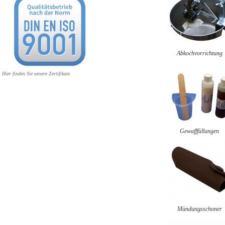
Abkochvorrichtung
Hier finden Sie unsere Zertifikate
Gewafffüllungen
Mündungsschoner