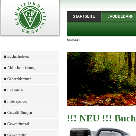
STARTSEITE
JAGDBEDARF
Jagdbedarf
Buchenholzteer
Abkochvorrichtung
Gehörnklammer
Eichenlaub
Futterspender
Gewafffüllungen
!!! NEU !!! Buch
Gewehrfutteral
Gewehrhalter