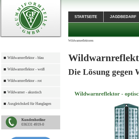
STARTSEITE
JAGDBEDARF
Wildwarnreflektoren
Wildwarnreflek
Wildwarnreflektor - blau
Wildwarnreflektor - weiß
Die Lösung gegen W
Wildwarnreflektor - rot
Wildwarner - akustisch
Wildwarnreflektor - optis
Ausgleichskeil für Hanglagen
Kundenhotline
036331 4919-0