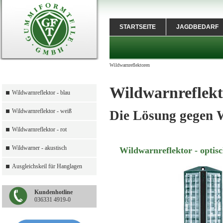
STARTSEITE
JAGDBEDARF
Wildwarnreflektoren
Wildwarnreflek
Wildwarnreflektor - blau
Wildwarnreflektor - weiß
Die Lösung gegen W
Wildwarnreflektor - rot
Wildwarner - akustisch
Wildwarnreflektor - optis
Ausgleichskeil für Hanglagen
Kundenhotline
036331 4919-0