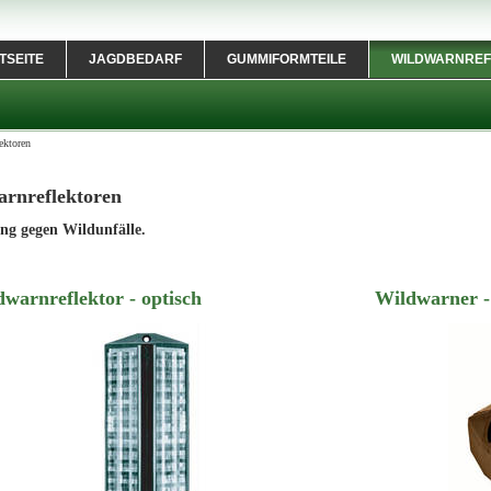
TSEITE
JAGDBEDARF
GUMMIFORMTEILE
WILDWARNREF
ektoren
rnreflektoren
ng gegen Wildunfälle.
warnreflektor - optisch
Wildwarner -