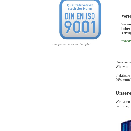
Vorte
Sie le
hoher 
Verfü
mehr
Hier finden Sie unsere Zertifikate
Diese neua
Wildwarn-R
Praktische
90% zurüc
Unsere
Wir haben 
härtesten, 