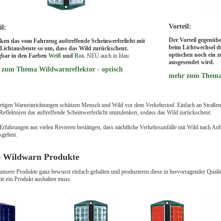
Vorteil:
il:
Der Vorteil gegenübe
nken das vom Fahrzeug auftreffende Scheinwerferlicht mit
beim Lichtwechsel d
Lichtausbeute so um, dass das Wild zurückscheut.
optischen noch ein z
gbar in den Farben
Weiß
und
Rot
.
NEU auch in blau
ausgesendet wird.
 zum Thema Wildwarnreflektor - optisch
mehr zum Thema 
rtigen Warneinrichtungen schützen Mensch und Wild vor dem Verkehrstod. Einfach an Straße
eflektoren das auftreffende Scheinwerferlicht umzulenken, sodass das Wild zurückscheut.
 Erfahrungen aus vielen Revieren bestätigen, dass nächtliche Verkehrsunfälle mit Wild nac
kgehen.
 Wildwarn Produkte
unsere Produkte ganz bewusst einfach gehalten und produzieren diese in hervorragender Qualit
die ein Produkt aushalten muss.