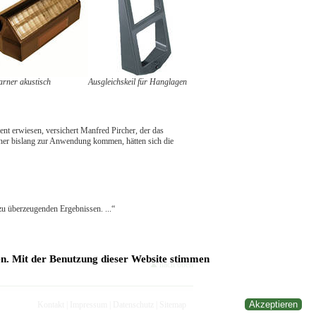
rner akustisch
Ausgleichskeil für Hanglagen
ient erwiesen, versichert Manfred Pircher, der das
rner bislang zur Anwendung kommen, hätten sich die
zu überzeugenden Ergebnissen. ...“
en. Mit der Benutzung dieser Website stimmen
nach oben
Akzeptieren
Kontakt
|
Impressum
|
Datenschutz
|
Sitemap