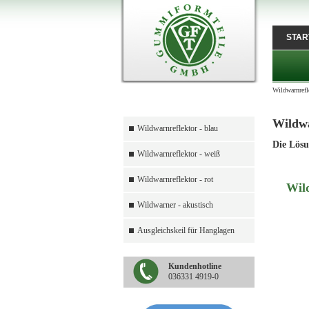
STAR
Wildwarnrefl
Wildwa
Wildwarnreflektor - blau
Die Lösu
Wildwarnreflektor - weiß
Wildwarnreflektor - rot
Wild
Wildwarner - akustisch
Ausgleichskeil für Hanglagen
Kundenhotline
036331 4919-0