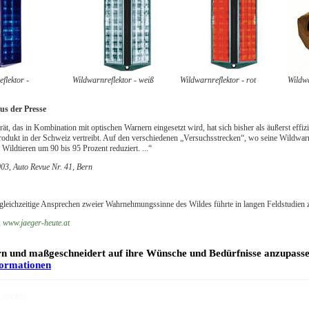
flektor -
Wildwarnreflektor - weiß
Wildwarnreflektor - rot
Wildwa
us der Presse
rät, das in Kombination mit optischen Warnern eingesetzt wird, hat sich bisher als äußerst effiz
rodukt in der Schweiz vertreibt. Auf den verschiedenen „Versuchsstrecken“, wo seine Wildwa
 Wildtieren um 90 bis 95 Prozent reduziert. ...“
03, Auto Revue Nr. 41, Bern
s gleichzeitige Ansprechen zweier Wahrnehmungssinne des Wildes führte in langen Feldstudien 
,
www.jaeger-heute.at
ern und maßgeschneidert auf ihre Wünsche und Bedürfnisse anzupass
formationen
h
ATURIS.