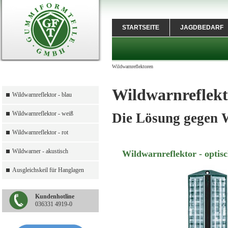
STARTSEITE
JAGDBEDARF
Wildwarnreflektoren
Wildwarnreflek
Wildwarnreflektor - blau
Wildwarnreflektor - weiß
Die Lösung gegen W
Wildwarnreflektor - rot
Wildwarner - akustisch
Wildwarnreflektor - optis
Ausgleichskeil für Hanglagen
Kundenhotline
036331 4919-0