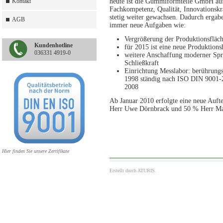
Kontakt
heute ist die Gummiformteile GmbH auf 
Fachkompetenz, Qualität, Innovationskr
stetig weiter gewachsen. Dadurch erga
AGB
immer neue Aufgaben wie:
Vergrößerung der Produktionsfläc
Kundenhotline
für 2015 ist eine neue Produktions
036331 4919-0
weitere Anschaffung moderner Spri
Schließkraft
Einrichtung Messlabor: berührungs
1998 ständig nach ISO DIN 9001-2
2008
Ab Januar 2010 erfolgte eine neue Aufte
Herr Uwe Dörnbrack und 50 % Herr Ma
Hier finden Sie unsere Zertifikate
Erstellt durch
ATURIS.