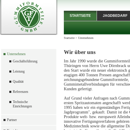
STARTSEITE
JAGDBEDARF
Startseite
>
Unternehmen
Wir über uns
Unternehmen
Im Jahr 1990 wurde die Gummiformteil
Geschäftsführung
Thüringen von Herrn Uwe Dörnbrack un
den Start wurde ein neuer elektronisch g
Leistung
etagigen 400 Tonnen Pressen angeschaff
zeichnungsgebundene Gummiformteile
Qualität
Gummimetallverbindungen für verschie
Kunden gefertigt.
Referenzen
Auf Grund vieler Anfragen nach Gummifo
Technische
ersten Spritzautomaten angeschafft wer
Einrichtungen
1995 haben wir ein eigenständiges F
Jagdprogramm", gekauft. Damit ist di
Produkte welt- bzw. europaweit Alleinhe
Partner
innovative Fertigungsverfahren gehören
Medizintechnik sowie die allgemeine D