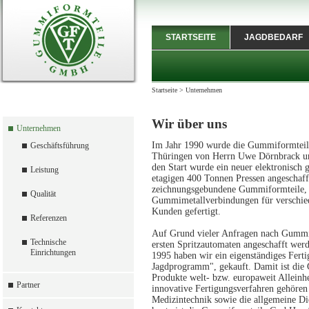
STARTSEITE
JAGDBEDARF
Startseite
>
Unternehmen
Wir über uns
Unternehmen
Im Jahr 1990 wurde die Gummiformteil
Geschäftsführung
Thüringen von Herrn Uwe Dörnbrack un
den Start wurde ein neuer elektronisch g
Leistung
etagigen 400 Tonnen Pressen angeschaff
zeichnungsgebundene Gummiformteile
Qualität
Gummimetallverbindungen für verschie
Kunden gefertigt.
Referenzen
Auf Grund vieler Anfragen nach Gummifo
Technische
ersten Spritzautomaten angeschafft wer
Einrichtungen
1995 haben wir ein eigenständiges F
Jagdprogramm", gekauft. Damit ist di
Produkte welt- bzw. europaweit Alleinhe
Partner
innovative Fertigungsverfahren gehören
Medizintechnik sowie die allgemeine D