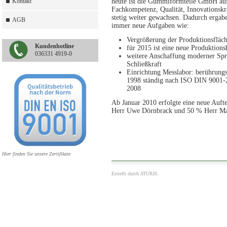
Kontakt
heute ist die Gummiformteile GmbH auf 
Fachkompetenz, Qualität, Innovationskr
stetig weiter gewachsen. Dadurch erga
AGB
immer neue Aufgaben wie:
Vergrößerung der Produktionsfläc
Kundenhotline
für 2015 ist eine neue Produktions
036331 4919-0
weitere Anschaffung moderner Spri
Schließkraft
Einrichtung Messlabor: berührungs
1998 ständig nach ISO DIN 9001-2
2008
Ab Januar 2010 erfolgte eine neue Aufte
Herr Uwe Dörnbrack und 50 % Herr Ma
Hier finden Sie unsere Zertifikate
Erstellt durch
ATURIS.