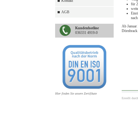
Kontakt
für 
weit
AGB
Einr
nach
Ab Januar 
Kundenhotline
Dörnbrack 
036331 4919-0
Hier finden Sie unsere Zertifikate
Erstellt durc