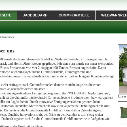
TSEITE
JAGDBEDARF
GUMMIFORMTEILE
WILDWARNREF
Unternehmen
er uns
90 wurde die Gummiformteile GmbH in Niedersachswerfen / Thüringen von Herrn
ack und Herrn Dieter Rzepus gegründet. Für den Start wurde ein neuer elektronisch
r Rucks Pressensatz von vier 2-etagigen 400 Tonnen Pressen angeschafft. Damit
chnische zeichnungsgebundene Gummiformteile, Gummigewebe und
lverbindungen für verschiedene Gummihersteller und auch eigene Kunden gefertigt.
vieler Anfragen nach Gummiformteilen dauerte es nicht lange bis die ersten
maten angeschafft werden mussten.
n wir ein eigenständiges Fertigungsprogramm, das "WEGU-GFT Jagdprogramm",
Unser
amit ist die Gummiformteile GmbH für verschiedene Produkte welt- bzw. europaweit
eller für Jagdzubehör. Durch innovative Fertigungsverfahren gehören heute
 Automobilhersteller, Medizintechnik sowie die allgemeine Dichtungstechnik zum
s. Bis heute ist die Gummiformteile GmbH auf Grund ihrer Zuverlässigkeit,
nz, Qualität, Innovationskraft, der Nähe zu den Kunden u.v.m. stetig weiter
 Dadurch ergaben sich für die Gummiformteile GmbH immer neue Aufgaben wie:
rößerung der Produktionsfläche