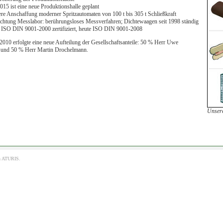
2015 ist eine neue Produktionshalle geplant
ere Anschaffung moderner Spritzautomaten von 100 t bis 305 t Schließkraft
ichtung Messlabor: berührungsloses Messverfahren; Dichtewaagen seit 1998 ständig
 ISO DIN 9001-2000 zertifiziert, heute ISO DIN 9001-2008
2010 erfolgte eine neue Aufteilung der Gesellschaftsanteile: 50 % Herr Uwe
und 50 % Herr Martin Drochelmann.
Unsere
h
ATURIS.