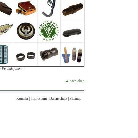
 Produktpalette
nach oben
Kontakt
|
Impressum
|
Datenschutz
|
Sitemap