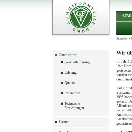
STAR
Startseite
>
Wir üb
Unternehmen
Im Jahr 19
Geschäftsführung
Uwe Dörnbr
gesteuerte
Leistung
wurden te
Gummimetal
Qualität
Auf Grund 
Spritzauto
Referenzen
1995 habe
gekauft. D
Technische
Alleinherst
Einrichtungen
namenhafte
Kundenkrei
Fachkompete
Partner
gewachsen.
Verg