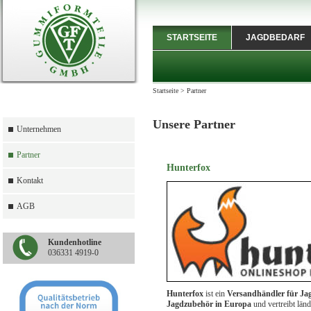
STARTSEITE
JAGDBEDARF
Startseite
>
Partner
Unsere Partner
Unternehmen
Partner
Hunterfox
Kontakt
AGB
Kundenhotline
036331 4919-0
Hunterfox
ist ein
Versandhändler für Ja
Jagdzubehör in Europa
und vertreibt län