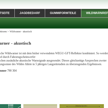
TSEITE
JAGDBEDARF
GUMMIFORMTEILE
WILDWARNREF
ektoren
>
Wildwarner - akustisch
rner - akustisch
sche Wildwarner ist mit dem bisher verwendeten WEGU-GFT-Reflektor kombiniert. So werden
el durch Fahrzeugscheinwerfer
chen zusätzliche akustische Warnsignale ausgesendet. Dieses gleichzeitige Ansprechen zweier
gssinne des Wildes führte in 5 jährigen Langzeitstudien zu überzeugenden Ergebnissen.
ummer
790 304