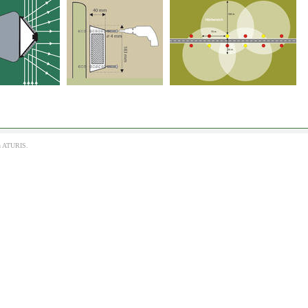
h
ATURIS.