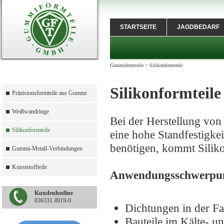
STARTSEITE
JAGDBEDARF
Gummiformteile
>
Silikonformteile
Silikonformteile
Präzisionsformteile aus Gummi
Weißwandringe
Bei der Herstellung von
Silikonformteile
eine hohe Standfestigkei
benötigen, kommt Siliko
Gummi-Metall-Verbindungen
Kunststoffteile
Anwendungsschwerpu
Kundenhotline
036331 4919-0
Dichtungen in der
Bauteile im Kälte-