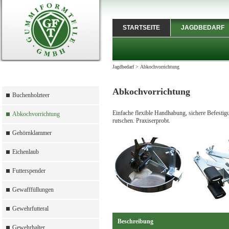
STARTSEITE
JAGDBEDARF
Jagdbedarf
>
Abkochvorrichtung
Abkochvorrichtung
Buchenholzteer
Einfache flexible Handhabung, sichere Befestig
Abkochvorrichtung
rutschen. Praxiserprobt.
Gehörnklammer
Eichenlaub
Futterspender
Gewafffüllungen
Gewehrfutteral
Beschreibung
Gewehrhalter