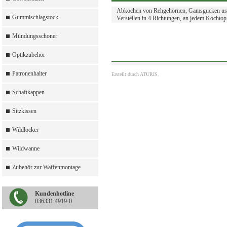
Abkochen von Rehgehörnen, Gamsgucken usw.
Gummischlagstock
Verstellen in 4 Richtungen, an jedem Kochtop
Mündungsschoner
Optikzubehör
Patronenhalter
Erstellt durch
ATURIS.
Schaftkappen
Sitzkissen
Wildlocker
Wildwanne
Zubehör zur Waffenmontage
Kundenhotline
036331 4919-0