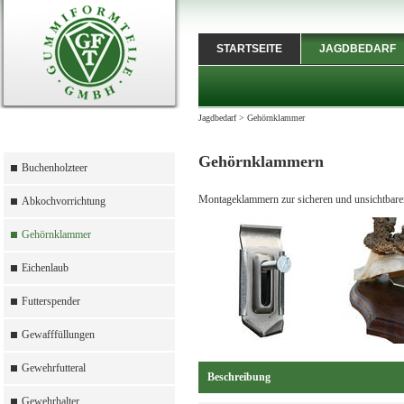
STARTSEITE
JAGDBEDARF
Jagdbedarf
>
Gehörnklammer
Gehörnklammern
Buchenholzteer
Montageklammern zur sicheren und unsichtbaren
Abkochvorrichtung
Gehörnklammer
Eichenlaub
Futterspender
Gewafffüllungen
Gewehrfutteral
Beschreibung
Gewehrhalter