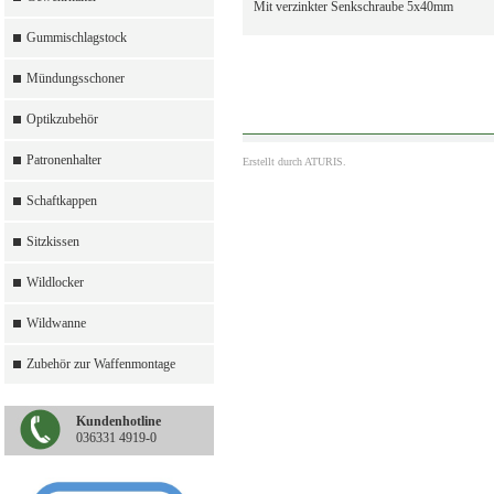
Mit verzinkter Senkschraube 5x40mm
Gummischlagstock
Mündungsschoner
Optikzubehör
Patronenhalter
Erstellt durch
ATURIS.
Schaftkappen
Sitzkissen
Wildlocker
Wildwanne
Zubehör zur Waffenmontage
Kundenhotline
036331 4919-0