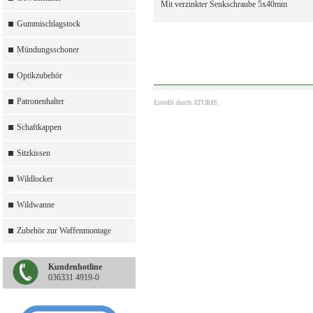
Mit verzinkter Senkschraube 5x40mm
Gummischlagstock
Mündungsschoner
Optikzubehör
Patronenhalter
Erstellt durch
ATURIS.
Schaftkappen
Sitzkissen
Wildlocker
Wildwanne
Zubehör zur Waffenmontage
Kundenhotline
036331 4919-0