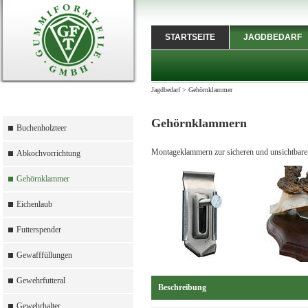
STARTSEITE
JAGDBEDARF
Jagdbedarf
>
Gehörnklammer
Gehörnklammern
Buchenholzteer
Montageklammern zur sicheren und unsichtbaren
Abkochvorrichtung
Gehörnklammer
Eichenlaub
Futterspender
Gewafffüllungen
Gewehrfutteral
Beschreibung
Gewehrhalter