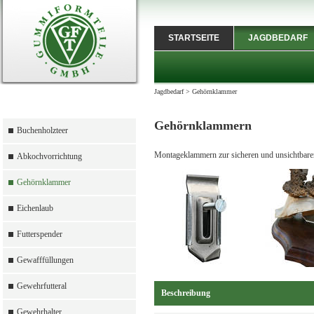
STARTSEITE
JAGDBEDARF
Jagdbedarf
>
Gehörnklammer
Gehörnklammern
Buchenholzteer
Montageklammern zur sicheren und unsichtbaren
Abkochvorrichtung
Gehörnklammer
Eichenlaub
Futterspender
Gewafffüllungen
Gewehrfutteral
Beschreibung
Gewehrhalter