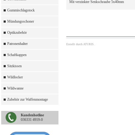
Mit verzinkter Senkschraube 5x40mm
Gummischlagstock
Mündungsschoner
Optikzubehör
Patronenhalter
Erstellt durch
ATURIS.
Schaftkappen
Sitzkissen
Wildlocker
Wildwanne
Zubehör zur Waffenmontage
Kundenhotline
036331 4919-0