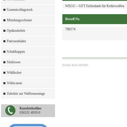
WEGU – GFT Eichenlaub für Keilerwaffen
Gummischlagstock
Bestell Nr.
Mündungsschoner
790174
Optikzubehör
Patronenhalter
Schaftkappen
Sitzkissen
Erstellt durch
ATURIS.
Wildlocker
Wildwanne
Zubehör zur Waffenmontage
Kundenhotline
036331 4919-0