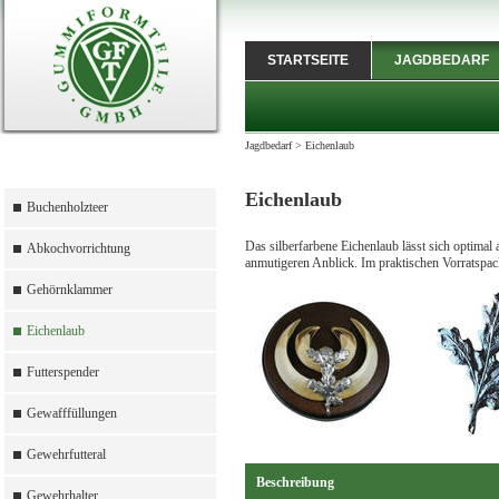
STARTSEITE
JAGDBEDARF
Jagdbedarf
>
Eichenlaub
Eichenlaub
Buchenholzteer
Das silberfarbene Eichenlaub lässt sich optimal
Abkochvorrichtung
anmutigeren Anblick. Im praktischen Vorratspac
Gehörnklammer
Eichenlaub
Futterspender
Gewafffüllungen
Gewehrfutteral
Beschreibung
Gewehrhalter