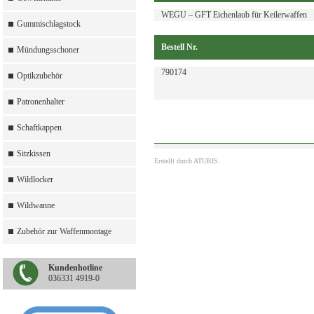
WEGU – GFT Eichenlaub für Keilerwaffen
Gummischlagstock
Bestell Nr.
Mündungsschoner
790174
Optikzubehör
Patronenhalter
Schaftkappen
Sitzkissen
Erstellt durch
ATURIS.
Wildlocker
Wildwanne
Zubehör zur Waffenmontage
Kundenhotline
036331 4919-0