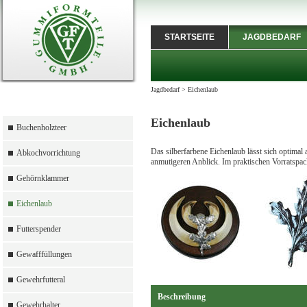
STARTSEITE
JAGDBEDARF
Jagdbedarf
>
Eichenlaub
Eichenlaub
Buchenholzteer
Das silberfarbene Eichenlaub lässt sich optimal
Abkochvorrichtung
anmutigeren Anblick. Im praktischen Vorratspac
Gehörnklammer
Eichenlaub
Futterspender
Gewafffüllungen
Gewehrfutteral
Beschreibung
Gewehrhalter