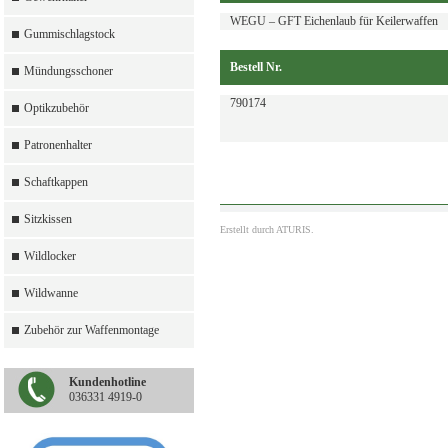
WEGU – GFT Eichenlaub für Keilerwaffen
Gummischlagstock
Bestell Nr.
Mündungsschoner
790174
Optikzubehör
Patronenhalter
Schaftkappen
Sitzkissen
Erstellt durch
ATURIS.
Wildlocker
Wildwanne
Zubehör zur Waffenmontage
Kundenhotline
036331 4919-0