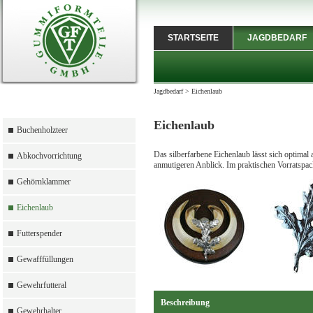
STARTSEITE
JAGDBEDARF
Jagdbedarf
>
Eichenlaub
Eichenlaub
Buchenholzteer
Das silberfarbene Eichenlaub lässt sich optimal
Abkochvorrichtung
anmutigeren Anblick. Im praktischen Vorratspac
Gehörnklammer
Eichenlaub
Futterspender
Gewafffüllungen
Gewehrfutteral
Beschreibung
Gewehrhalter