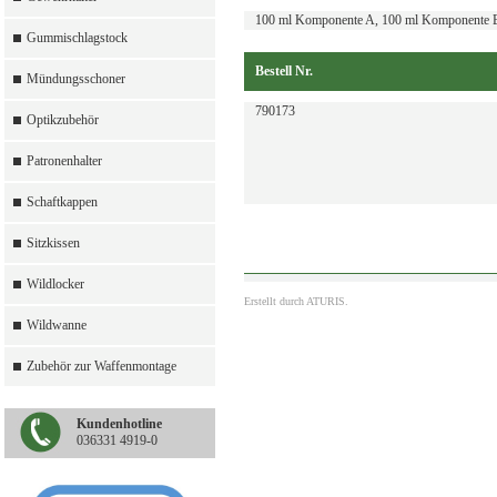
100 ml Komponente A, 100 ml Komponente B
Gummischlagstock
Bestell Nr.
Mündungsschoner
790173
Optikzubehör
Patronenhalter
Schaftkappen
Sitzkissen
Wildlocker
Erstellt durch
ATURIS.
Wildwanne
Zubehör zur Waffenmontage
Kundenhotline
036331 4919-0