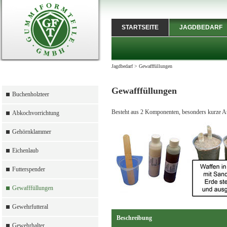
STARTSEITE
JAGDBEDARF
Jagdbedarf
>
Gewafffüllungen
Gewafffüllungen
Buchenholzteer
Besteht aus 2 Komponenten, besonders kurze Aus
Abkochvorrichtung
Gehörnklammer
Eichenlaub
Futterspender
Gewafffüllungen
Gewehrfutteral
Beschreibung
Gewehrhalter