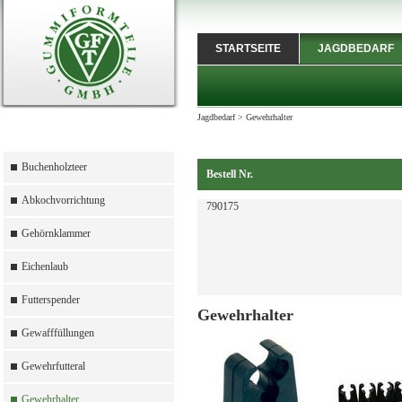
STARTSEITE
JAGDBEDARF
Jagdbedarf
>
Gewehrhalter
Buchenholzteer
Bestell Nr.
Abkochvorrichtung
790175
Gehörnklammer
Eichenlaub
Futterspender
Gewehrhalter
Gewafffüllungen
Gewehrfutteral
Gewehrhalter