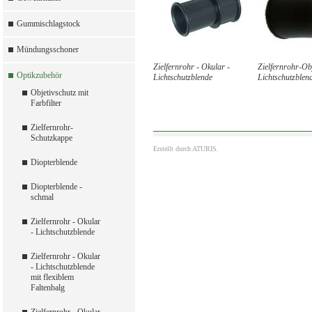
Gummischlagstock
Mündungsschoner
Zielfernrohr - Okular -
Zielfernrohr-Obj
Optikzubehör
Lichtschutzblende
Lichtschutzblen
Objetivschutz mit
Farbfilter
Zielfernrohr-
Schutzkappe
Erstellt durch
ATURIS.
Diopterblende
Diopterblende -
schmal
Zielfernrohr - Okular
- Lichtschutzblende
Zielfernrohr - Okular
- Lichtschutzblende
mit flexiblem
Faltenbalg