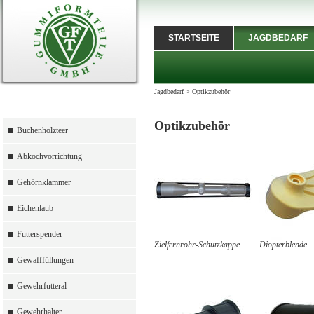
STARTSEITE
JAGDBEDARF
Jagdbedarf
>
Optikzubehör
Optikzubehör
Buchenholzteer
Abkochvorrichtung
Gehörnklammer
Eichenlaub
Futterspender
Zielfernrohr-Schutzkappe
Diopterblende
Gewafffüllungen
Gewehrfutteral
Gewehrhalter