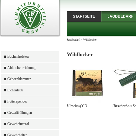
STARTSEITE
JAGDBEDARF
Jagdbedarf
>
Wildlocker
Wildlocker
Buchenholzteer
Abkochvorrichtung
Gehörnklammer
Eichenlaub
Futterspender
Hirschruf CD
Hirschruf als Se
Gewafffüllungen
Gewehrfutteral
Gewehrhalter