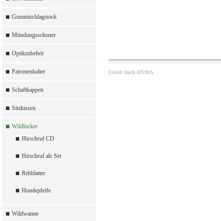
Gummischlagstock
Mündungsschoner
Optikzubehör
Patronenhalter
Erstellt durch
ATURIS.
Schaftkappen
Sitzkissen
Wildlocker
Hirschruf CD
Hirschruf als Set
Rehblatter
Hundepfeife
Wildwanne