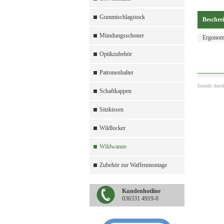
Gummischlagstock
Beschre
Mündungsschoner
Ergonom
Optikzubehör
Patronenhalter
Erstellt durc
Schaftkappen
Sitzkissen
Wildlocker
Wildwanne
Zubehör zur Waffenmontage
Kundenhotline
036331 4919-0