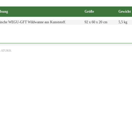
ibung
Größe
Gewicht
ische WEGU-GFT Wildwanne aus Kunststoff.
92 x 60 x 20 cm
5,5 kg
h
ATURIS.