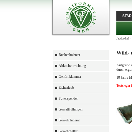
STAR
Jagdbedarf
Wild- 
Buchenholzteer
Aufgrund de
Abkochvorrichtung
durch ergo
Gehörnklammer
10 Jahre Ma
Testsieger
Eichenlaub
Futterspender
Gewafffüllungen
Gewehrfutteral
Gewehrhalter