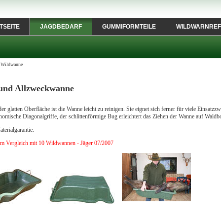
TSEITE
JAGDBEDARF
GUMMIFORMTEILE
WILDWARNREF
>
Wildwanne
und Allzweckwanne
r glatten Oberfläche ist die Wanne leicht zu reinigen. Sie eignet sich ferner für viele Einsat
nomische Diagonalgriffe, der schlittenförmige Bug erleichtert das Ziehen der Wanne auf Waldb
terialgarantie.
 im Vergleich mit 10 Wildwannen - Jäger 07/2007