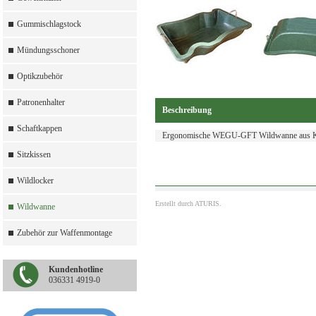
Gummischlagstock
Mündungsschoner
Optikzubehör
Patronenhalter
Beschreibung
Schaftkappen
Ergonomische WEGU-GFT Wildwanne aus Ku
Sitzkissen
Wildlocker
Erstellt durch
ATURIS.
Wildwanne
Zubehör zur Waffenmontage
Kundenhotline
036331 4919-0