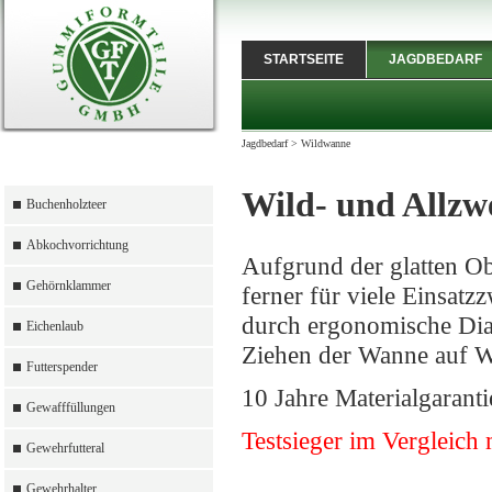
STARTSEITE
JAGDBEDARF
Jagdbedarf
>
Wildwanne
Wild- und Allz
Buchenholzteer
Abkochvorrichtung
Aufgrund der glatten Obe
Gehörnklammer
ferner für viele Einsat
durch ergonomische Diag
Eichenlaub
Ziehen der Wanne auf W
Futterspender
10 Jahre Materialgaranti
Gewafffüllungen
Testsieger im Vergleich
Gewehrfutteral
Gewehrhalter