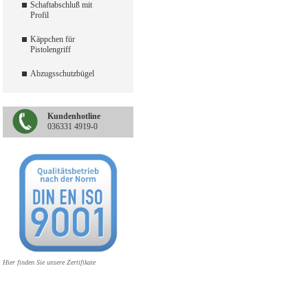
Schaftabschluß mit
Profil
Käppchen für
Pistolengriff
Abzugsschutzbügel
Kundenhotline
036331 4919-0
Hier finden Sie unsere Zertifikate