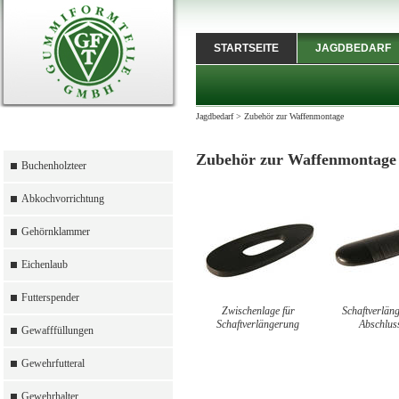
STARTSEITE
JAGDBEDARF
Jagdbedarf
>
Zubehör zur Waffenmontage
Zubehör zur Waffenmontage
Buchenholzteer
Abkochvorrichtung
Gehörnklammer
Eichenlaub
Futterspender
Zwischenlage für
Schaftverlän
Schaftverlängerung
Abschluss
Gewafffüllungen
Gewehrfutteral
Gewehrhalter