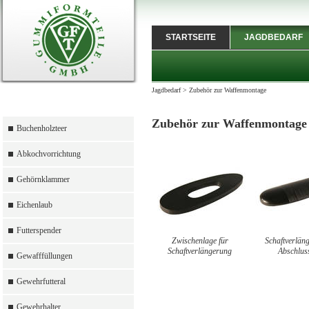
STARTSEITE
JAGDBEDARF
Jagdbedarf
>
Zubehör zur Waffenmontage
Zubehör zur Waffenmontage
Buchenholzteer
Abkochvorrichtung
Gehörnklammer
Eichenlaub
Futterspender
Zwischenlage für
Schaftverlän
Schaftverlängerung
Abschluss
Gewafffüllungen
Gewehrfutteral
Gewehrhalter