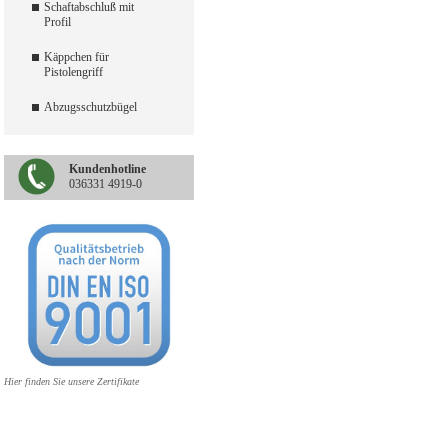
Schaftabschluß mit
Profil
Käppchen für
Pistolengriff
Abzugsschutzbügel
Kundenhotline
036331 4919-0
Hier finden Sie unsere Zertifikate