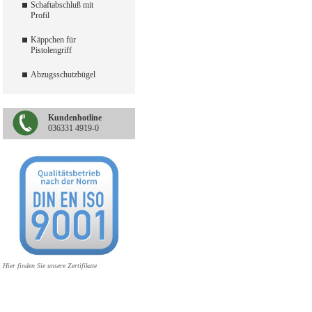
Schaftabschluß mit
Profil
Käppchen für
Pistolengriff
Abzugsschutzbügel
Kundenhotline
036331 4919-0
Hier finden Sie unsere Zertifikate