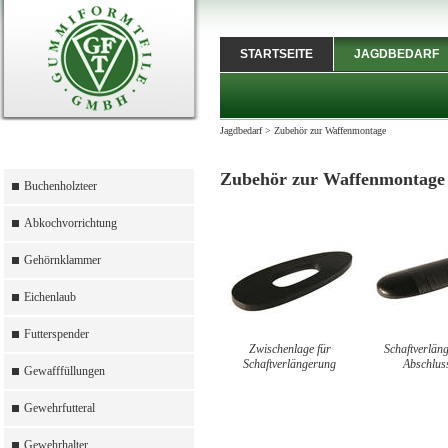
STARTSEITE
JAGDBEDARF
Jagdbedarf
>
Zubehör zur Waffenmontage
Zubehör zur Waffenmontage
Buchenholzteer
Abkochvorrichtung
Gehörnklammer
Eichenlaub
Futterspender
Zwischenlage für
Schaftverlän
Schaftverlängerung
Abschluss
Gewafffüllungen
Gewehrfutteral
Gewehrhalter