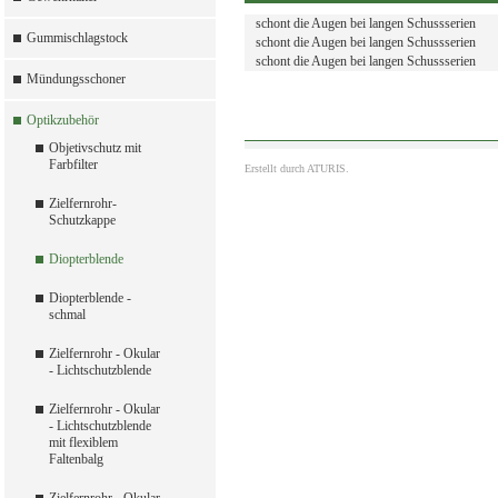
schont die Augen bei langen Schussserien
Gummischlagstock
schont die Augen bei langen Schussserien
schont die Augen bei langen Schussserien
Mündungsschoner
Optikzubehör
Objetivschutz mit
Farbfilter
Erstellt durch
ATURIS.
Zielfernrohr-
Schutzkappe
Diopterblende
Diopterblende -
schmal
Zielfernrohr - Okular
- Lichtschutzblende
Zielfernrohr - Okular
- Lichtschutzblende
mit flexiblem
Faltenbalg