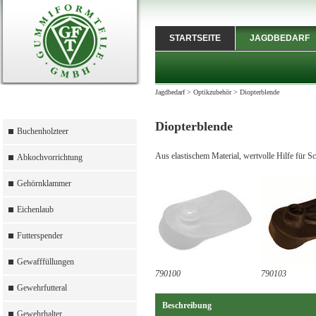
STARTSEITE
JAGDBEDARF
Jagdbedarf
>
Optikzubehör
>
Diopterblende
Diopterblende
Buchenholzteer
Aus elastischem Material, wertvolle Hilfe für S
Abkochvorrichtung
Gehörnklammer
Eichenlaub
Futterspender
Gewafffüllungen
790100
790103
Gewehrfutteral
Beschreibung
Gewehrhalter