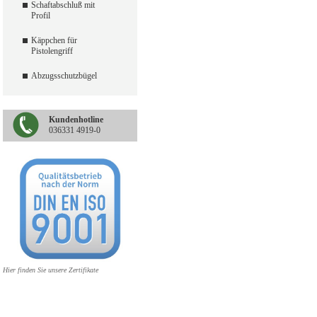
Schaftabschluß mit
Profil
Käppchen für
Pistolengriff
Abzugsschutzbügel
Kundenhotline
036331 4919-0
Hier finden Sie unsere Zertifikate