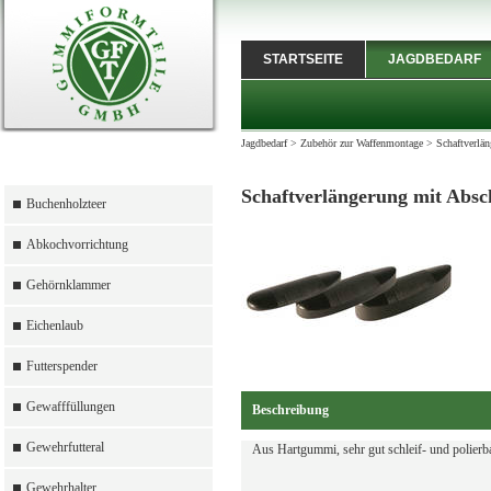
STARTSEITE
JAGDBEDARF
Jagdbedarf
>
Zubehör zur Waffenmontage
>
Schaftverlän
Schaftverlängerung mit Absch
Buchenholzteer
Abkochvorrichtung
Gehörnklammer
Eichenlaub
Futterspender
Gewafffüllungen
Beschreibung
Gewehrfutteral
Aus Hartgummi, sehr gut schleif- und polierba
Gewehrhalter