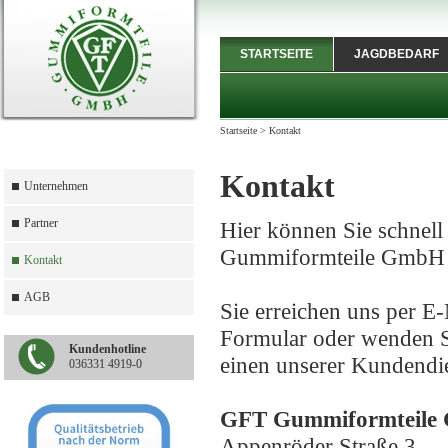
STARTSEITE
JAGDBEDARF
Startseite
>
Kontakt
Kontakt
Unternehmen
Partner
Hier können Sie schnell
Gummiformteile GmbH 
Kontakt
AGB
Sie erreichen uns per E
Formular oder wenden Si
Kundenhotline
einen unserer Kundendie
036331 4919-0
GFT Gummiformteile
Appenröder Straße 3