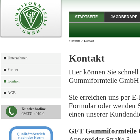
STARTSEITE
JAGDBEDARF
Startseite
>
Kontakt
Kontakt
Unternehmen
Partner
Hier können Sie schnell
Gummiformteile GmbH 
Kontakt
AGB
Sie erreichen uns per E
Formular oder wenden Si
Kundenhotline
einen unserer Kundendie
036331 4919-0
GFT Gummiformteile
Appenröder Straße 3