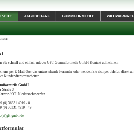
TSEITE
JAGDBEDARF
GUMMIFORMTEILE
WILDWARNREF
Kontakt
kt
n Sie schnell und einfach mit der GFT Gummiformteile GmbH Kontakt aufnehmen.
en uns per E-Mail über das untenstehende Formular oder wenden Sie sich per Telefon direkt an
er Kundendienstmitarbeiter.
iformteile GmbH
 Straße 3
arztor / OT Niedersachswerfen
49 (0) 36331 4919 - 0
49 (0) 36331 4919 - 49
o(at)gft-gmbh.de
ktformular