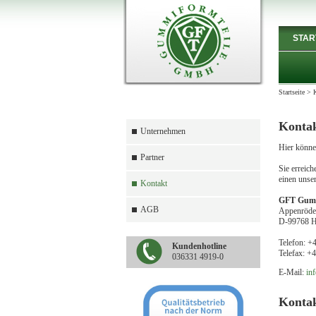
STAR
Startseite
>
Konta
Unternehmen
Hier könne
Partner
Sie erreich
einen unser
Kontakt
GFT Gumm
AGB
Appenröder
D-99768 H
Telefon: +
Kundenhotline
Telefax: +
036331 4919-0
E-Mail:
inf
Konta