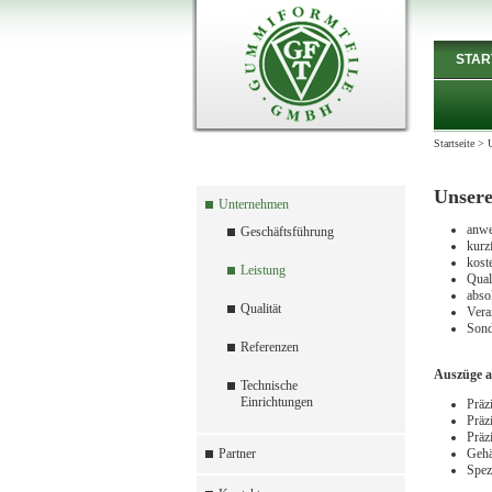
STAR
Startseite
>
Unsere
Unternehmen
anwe
Geschäftsführung
kurzf
kost
Leistung
Qual
abso
Qualität
Vera
Son
Referenzen
Auszüge 
Technische
Einrichtungen
Präz
Präz
Präz
Partner
Gehä
Spez