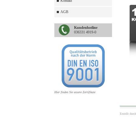
Kontakt
AGB
Kundenhotline
036331 4919-0
Hier finden Sie unsere Zertifikate
Erstellt durc