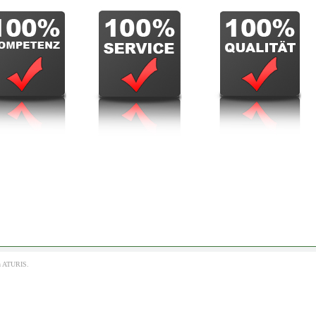
h
ATURIS.