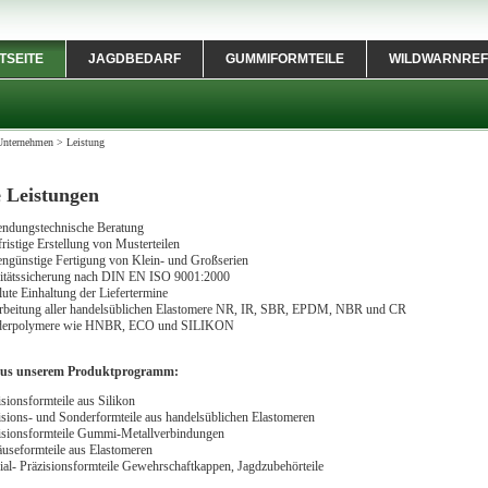
TSEITE
JAGDBEDARF
GUMMIFORMTEILE
WILDWARNREF
Unternehmen
>
Leistung
 Leistungen
ndungstechnische Beratung
ristige Erstellung von Musterteilen
engünstige Fertigung von Klein- und Großserien
itätssicherung nach DIN EN ISO 9001:2000
lute Einhaltung der Liefertermine
rbeitung aller handelsüblichen Elastomere NR, IR, SBR, EPDM, NBR und CR
derpolymere wie HNBR, ECO und SILIKON
aus unserem Produktprogramm:
isionsformteile aus Silikon
isions- und Sonderformteile aus handelsüblichen Elastomeren
isionsformteile Gummi-Metallverbindungen
useformteile aus Elastomeren
ial- Präzisionsformteile Gewehrschaftkappen, Jagdzubehörteile