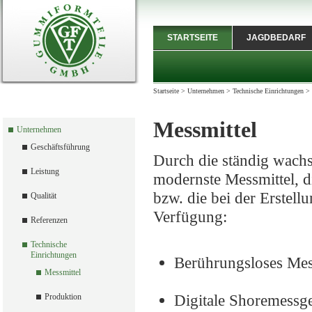
STARTSEITE
JAGDBEDARF
Startseite
>
Unternehmen
>
Technische Einrichtungen
>
Messmittel
Unternehmen
Geschäftsführung
Durch die ständig wach
Leistung
modernste Messmittel, 
bzw. die bei der Erstell
Qualität
Verfügung:
Referenzen
Technische
Einrichtungen
Berührungsloses Mes
Messmittel
Digitale Shoremessge
Produktion