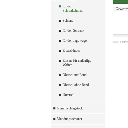
für den
Gewehrh
Schrankeinbau
Schiene
für den Schrank
für den Jagdwagen
Erstellt durc
Ersatzbänder
Einsatz für einläufige
Waffen
Oberteil mit Band
Oberteil ohne Band
Unterteil
Gummischlagstock
Mündungsschoner