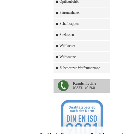
Optikzubehör
Patronenhalter
Schaftkappen
Sitzkissen
Wildlocker
Wildwanne
Zubehör zur Waffenmontage
Kundenhotline
036331 4919-0