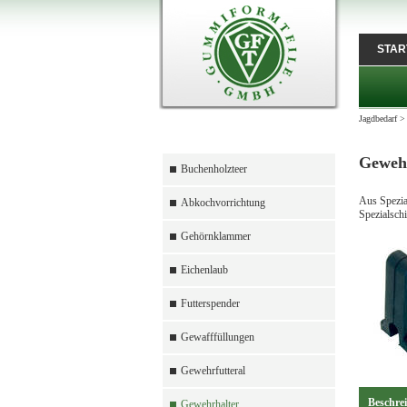
STAR
Jagdbedarf
Gewehr
Buchenholzteer
Aus Spezial
Abkochvorrichtung
Spezialschi
Gehörnklammer
Eichenlaub
Futterspender
Gewafffüllungen
Gewehrfutteral
Beschre
Gewehrhalter