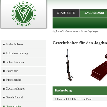
STARTSEITE
JAGDBEDARF
Jagdbedarf
>
Gewehrhalter
>
für den Jagdwagen
Gewehrhalter für den Jagdw
Buchenholzteer
Abkochvorrichtung
Gehörnklammer
Eichenlaub
Futterspender
Gewafffüllungen
Beschreibung
Gewehrfutteral
1 Unterteil + 1 Oberteil mit Band
Gewehrhalter