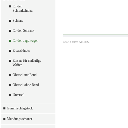
für den
Schrankeinbau
Schiene
für den Schrank
für den Jagdwagen
Erstellt durch
ATURIS.
Ersatzbänder
Einsatz für einläufige
Waffen
Oberteil mit Band
Oberteil ohne Band
Unterteil
Gummischlagstock
Mündungsschoner