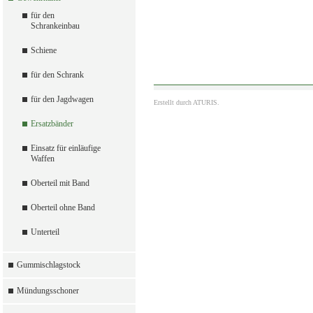
für den
Schrankeinbau
Schiene
für den Schrank
für den Jagdwagen
Erstellt durch
ATURIS.
Ersatzbänder
Einsatz für einläufige
Waffen
Oberteil mit Band
Oberteil ohne Band
Unterteil
Gummischlagstock
Mündungsschoner