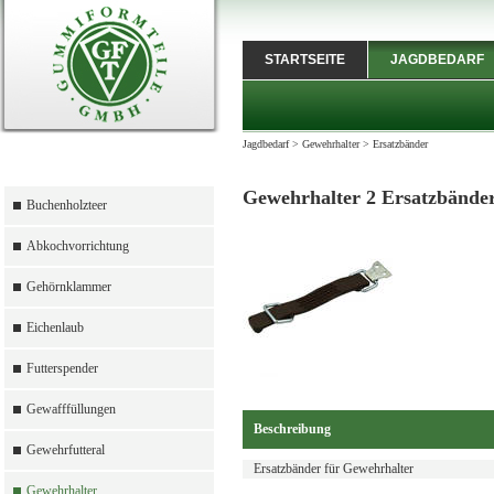
STARTSEITE
JAGDBEDARF
Jagdbedarf
>
Gewehrhalter
>
Ersatzbänder
Gewehrhalter 2 Ersatzbände
Buchenholzteer
Abkochvorrichtung
Gehörnklammer
Eichenlaub
Futterspender
Gewafffüllungen
Beschreibung
Gewehrfutteral
Ersatzbänder für Gewehrhalter
Gewehrhalter